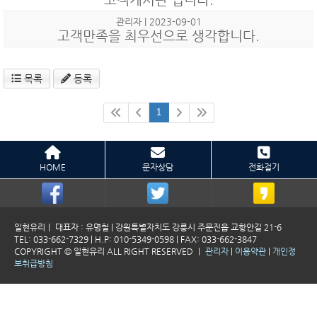
관리자 | 2023-09-01
고객만족을 최우선으로 생각합니다.
목록
등록
1
HOME
문자상담
전화걸기
일현유리ㅣ 대표자 : 유명철 | 강원특별자치도 강릉시 주문진읍 교항안길 21-6
TEL: 033-662-7329 | H.P: 010-5349-0598 | FAX: 033-662-3847
COPYRIGHT © 일현유리 ALL RIGHT RESERVED ㅣ
관리자
|
이용약관
|
개인정
보취급방침